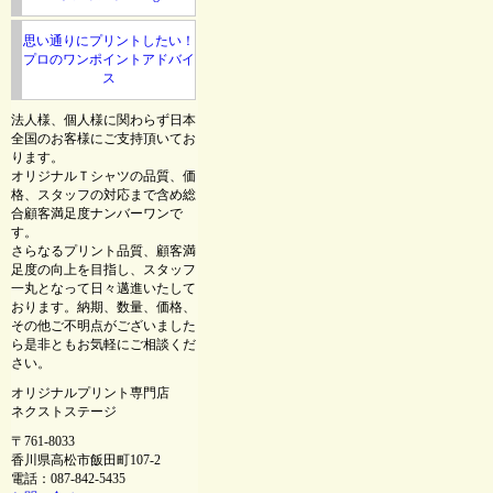
思い通りにプリントしたい！
プロのワンポイントアドバイ
ス
法人様、個人様に関わらず日本
全国のお客様にご支持頂いてお
ります。
オリジナルＴシャツの品質、価
格、スタッフの対応まで含め総
合顧客満足度ナンバーワンで
す。
さらなるプリント品質、顧客満
足度の向上を目指し、スタッフ
一丸となって日々邁進いたして
おります。納期、数量、価格、
その他ご不明点がございました
ら是非ともお気軽にご相談くだ
さい。
オリジナルプリント専門店
ネクストステージ
〒761-8033
香川県高松市飯田町107-2
電話：087-842-5435